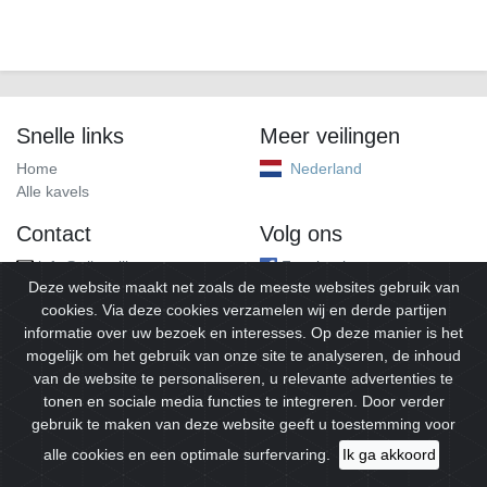
Snelle links
Meer veilingen
Home
Nederland
Alle kavels
Contact
Volg ons
info@alleveilingen.net
Facebook
Deze website maakt net zoals de meeste websites gebruik van
cookies. Via deze cookies verzamelen wij en derde partijen
informatie over uw bezoek en interesses. Op deze manier is het
mogelijk om het gebruik van onze site te analyseren, de inhoud
van de website te personaliseren, u relevante advertenties te
tonen en sociale media functies te integreren. Door verder
gebruik te maken van deze website geeft u toestemming voor
© 2026
Alleveilingen.
Alle rechten voorbehouden.
alle cookies en een optimale surfervaring.
Ik ga akkoord