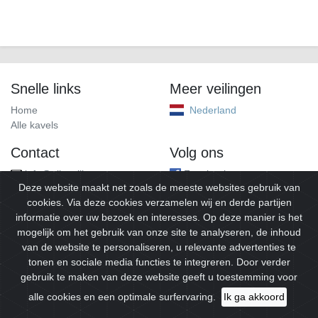
Snelle links
Meer veilingen
Home
Nederland
Alle kavels
Contact
Volg ons
info@alleveilingen.net
Facebook
Deze website maakt net zoals de meeste websites gebruik van
cookies. Via deze cookies verzamelen wij en derde partijen
informatie over uw bezoek en interesses. Op deze manier is het
mogelijk om het gebruik van onze site te analyseren, de inhoud
van de website te personaliseren, u relevante advertenties te
tonen en sociale media functies te integreren. Door verder
gebruik te maken van deze website geeft u toestemming voor
© 2026
Alleveilingen.
Alle rechten voorbehouden.
alle cookies en een optimale surfervaring.
Ik ga akkoord