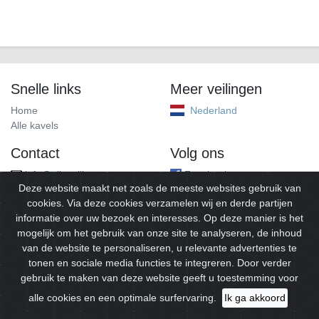
Snelle links
Meer veilingen
Home
Nederland
Alle kavels
Contact
Volg ons
info@alleveilingen.net
Facebook
Deze website maakt net zoals de meeste websites gebruik van
cookies. Via deze cookies verzamelen wij en derde partijen
informatie over uw bezoek en interesses. Op deze manier is het
mogelijk om het gebruik van onze site te analyseren, de inhoud
van de website te personaliseren, u relevante advertenties te
tonen en sociale media functies te integreren. Door verder
gebruik te maken van deze website geeft u toestemming voor
© 2026
Alleveilingen.
Alle rechten voorbehouden.
alle cookies en een optimale surfervaring.
Ik ga akkoord