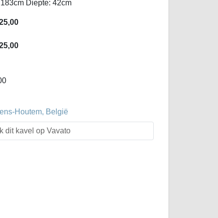
 183cm Diepte: 42cm
25,00
25,00
00
evens-Houtem, België
k dit kavel op Vavato