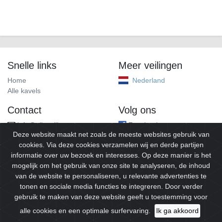
Snelle links
Meer veilingen
Home
Nederland
Alle kavels
Contact
Volg ons
info@alleveilingen.net
Facebook
Deze website maakt net zoals de meeste websites gebruik van
cookies. Via deze cookies verzamelen wij en derde partijen
informatie over uw bezoek en interesses. Op deze manier is het
mogelijk om het gebruik van onze site te analyseren, de inhoud
van de website te personaliseren, u relevante advertenties te
tonen en sociale media functies te integreren. Door verder
gebruik te maken van deze website geeft u toestemming voor
© 2026
Alleveilingen.
Alle rechten voorbehouden.
alle cookies en een optimale surfervaring.
Ik ga akkoord