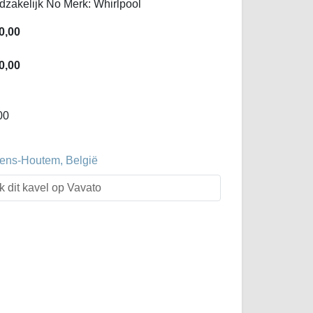
dzakelijk No Merk: Whirlpool
0,00
0,00
00
evens-Houtem, België
k dit kavel op Vavato