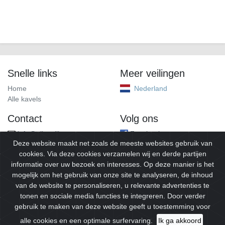
Snelle links
Meer veilingen
Home
Nederland
Alle kavels
Contact
Volg ons
info@alleveilingen.net
Facebook
Deze website maakt net zoals de meeste websites gebruik van
cookies. Via deze cookies verzamelen wij en derde partijen
informatie over uw bezoek en interesses. Op deze manier is het
mogelijk om het gebruik van onze site te analyseren, de inhoud
van de website te personaliseren, u relevante advertenties te
tonen en sociale media functies te integreren. Door verder
gebruik te maken van deze website geeft u toestemming voor
© 2026
Alleveilingen.
Alle rechten voorbehouden.
alle cookies en een optimale surfervaring.
Ik ga akkoord