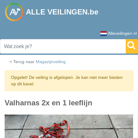
ALLE VEILINGEN.be
Alleveilingen.nl
< Terug naar
Magazijnveiling
Opgelet! De veiling is afgelopen. Je kan niet meer bieden
op dit kavel.
Valharnas 2x en 1 leeflijn