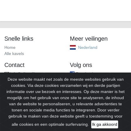
Snelle links
Meer veilingen
Home
Nederland
Alle kavels
Contact
Volg ons
info@alleveilingen.net
Facebook
Deze website maakt net zoals de meeste websites gebruik van
cookies. Via deze cookies verzamelen wij en derde partijen
informatie over uw bezoek en interesses. Op deze manier is het
mogelijk om het gebruik van onze site te analyseren, de inhoud
van de website te personaliseren, u relevante advertenties te
tonen en sociale media functies te integreren. Door verder
gebruik te maken van deze website geeft u toestemming voor
© 2026
Alleveilingen.
Alle rechten voorbehouden.
alle cookies en een optimale surfervaring.
Ik ga akkoord