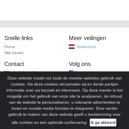
Snelle links
Meer veilingen
Home
Nederland
Alle kavels
Contact
Volg ons
info@alleveilingen.net
Facebook
Deze website maakt net zoals de meeste websites gebruik van
cookies. Via deze cookies verzamelen wij en derde partijen
informatie over uw bezoek en interesses. Op deze manier is het
mogelijk om het gebruik van onze site te analyseren, de inhoud
van de website te personaliseren, u relevante advertenties te
tonen en sociale media functies te integreren. Door verder
gebruik te maken van deze website geeft u toestemming voor
© 2026
Alleveilingen.
Alle rechten voorbehouden.
alle cookies en een optimale surfervaring.
Ik ga akkoord