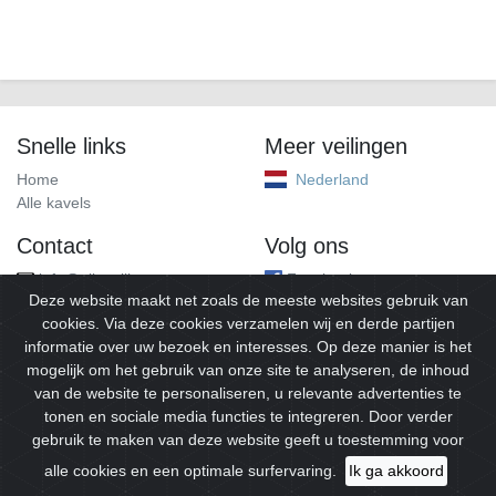
Snelle links
Meer veilingen
Home
Nederland
Alle kavels
Contact
Volg ons
info@alleveilingen.net
Facebook
Deze website maakt net zoals de meeste websites gebruik van
cookies. Via deze cookies verzamelen wij en derde partijen
informatie over uw bezoek en interesses. Op deze manier is het
mogelijk om het gebruik van onze site te analyseren, de inhoud
van de website te personaliseren, u relevante advertenties te
tonen en sociale media functies te integreren. Door verder
gebruik te maken van deze website geeft u toestemming voor
© 2026
Alleveilingen.
Alle rechten voorbehouden.
alle cookies en een optimale surfervaring.
Ik ga akkoord