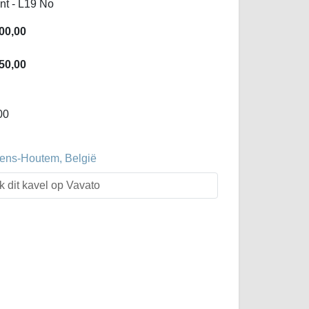
nt - L19 No
00,00
50,00
00
evens-Houtem, België
k dit kavel op Vavato