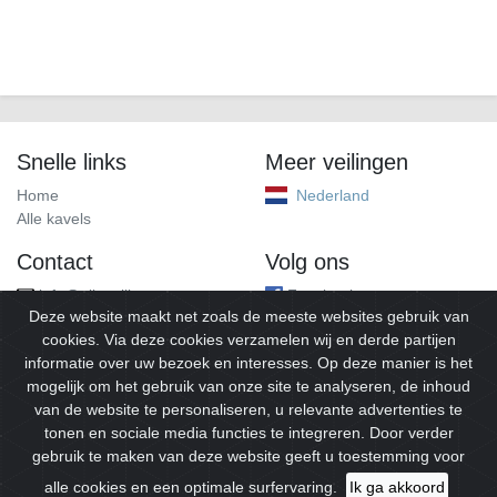
Snelle links
Meer veilingen
Home
Nederland
Alle kavels
Contact
Volg ons
info@alleveilingen.net
Facebook
Deze website maakt net zoals de meeste websites gebruik van
cookies. Via deze cookies verzamelen wij en derde partijen
informatie over uw bezoek en interesses. Op deze manier is het
mogelijk om het gebruik van onze site te analyseren, de inhoud
van de website te personaliseren, u relevante advertenties te
tonen en sociale media functies te integreren. Door verder
gebruik te maken van deze website geeft u toestemming voor
© 2026
Alleveilingen.
Alle rechten voorbehouden.
alle cookies en een optimale surfervaring.
Ik ga akkoord