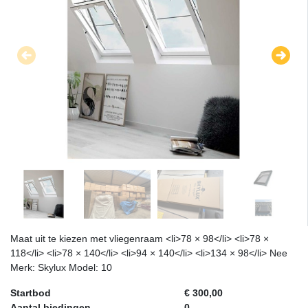
Maat uit te kiezen met vliegenraam <li>78 × 98</li> <li>78 ×
118</li> <li>78 × 140</li> <li>94 × 140</li> <li>134 × 98</li> Nee
Merk: Skylux Model: 10
Startbod
€ 300,00
Aantal biedingen
0