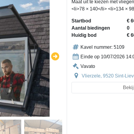
Maat uit te kiezen met vliegen
<li>78 × 140</li> <li>134 × 9
Startbod
€ 6
Aantal biedingen
0
Huidig bod
€ 6
Kavel nummer: 5109
Einde op 10/07/2026 14:
Vavato
Vlierzele, 9520 Sint-Li
Bekij