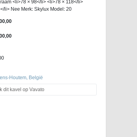
raam <li>78 × 98</li> <li>78 × 118</li>
8</li> Nee Merk: Skylux Model: 20
00,00
00,00
00
evens-Houtem, België
k dit kavel op Vavato