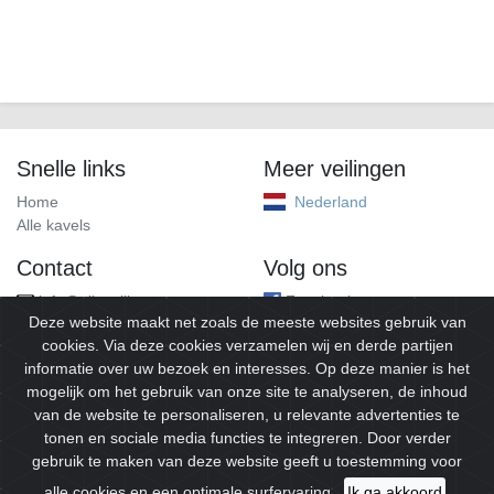
Snelle links
Meer veilingen
Home
Nederland
Alle kavels
Contact
Volg ons
info@alleveilingen.net
Facebook
Deze website maakt net zoals de meeste websites gebruik van
cookies. Via deze cookies verzamelen wij en derde partijen
informatie over uw bezoek en interesses. Op deze manier is het
mogelijk om het gebruik van onze site te analyseren, de inhoud
van de website te personaliseren, u relevante advertenties te
tonen en sociale media functies te integreren. Door verder
gebruik te maken van deze website geeft u toestemming voor
© 2026
Alleveilingen.
Alle rechten voorbehouden.
alle cookies en een optimale surfervaring.
Ik ga akkoord