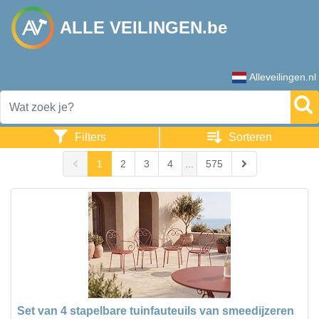
ALLE VEILINGEN.be
Alleveilingen.nl
Filters
Sorteren
1
2
3
4
...
575
Set van 4 stapelbare tuinfauteuils van smeedijzeren