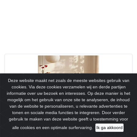
Deze website maakt net zoals de meeste websites gebruik van
cookies. Via deze cookies verzamelen wij en derde partijen
informatie over uw bezoek en interesses. Op deze manier is het
mogelijk om het gebruik van onze site te analyseren, de inhoud
van de website te personaliseren, u relevante advertenties te
Velvet en metalen stoel - beige en goud
tonen en sociale media functies te integreren. Door verder
Huildonck, Waaslandlaan 14, 9160 Lokeren, België
gebruik te maken van deze website geeft u toestemming voor
Kenmerken Kleur (tint): Beige Materiaal (precisie): 100%
alle cookies en een optimale surfervaring.
Ik ga akkoord
polyester, fluweel Materiaal (Basis): Verchroomd metaal